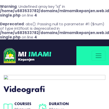
Warning
: Undefined array key "id" in
/home/u683533782/domains/miimamikepanjen.web.id
single.php
on line
4
Deprecated
: abs(): Passing null to parameter #1 ($num)
of type int|float is deprecated in
/home/u683533782/domains/miimamikepanjen.web.id
single.php
on line
4
Videografi
COURSES
DURATION