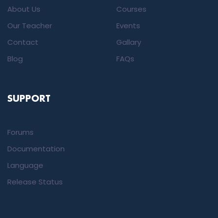
About Us
Courses
Our Teacher
Events
Contact
Gallary
Blog
FAQs
SUPPORT
Forums
Documentation
Language
Release Status