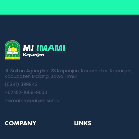
Jl. Sultan Agung No. 23 Kepanjen, Kecamatan Kepanjen,
Kabupaten Malang, Jawa Timur
(0341) 399943
+62 812-1669-9600
miimamikepanjen.sch.id
COMPANY
LINKS